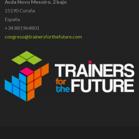
Avda Novo Mesoiro, 2 bajo
15190 Coruña
España
+34 881964801
congreso@trainersforthefuture.com