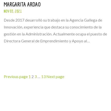
MARGARITA ARDAO
NOV 03, 2021
Desde 2017 desarrolló su trabajo en la Agencia Gallega de
Innovación, experiencia que destaca su conocimiento de la
gestión en la Administración. Actualmente ocupa el puesto de
Directora General de Emprendimiento y Apoyo al…
NAVEGACIÓN
Page
Page
Page
Page
Previous page
1
2
3
…
13
Next page
DE
ENTRADAS