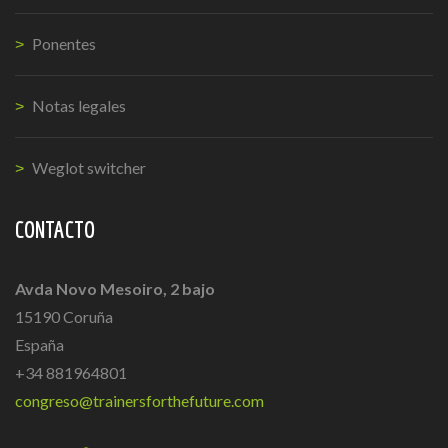
Ponentes
Notas legales
Weglot switcher
CONTACTO
Avda Novo Mesoiro, 2 bajo
15190 Coruña
España
+34 881964801
congreso@trainersforthefuture.com