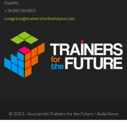
España
+34 881964801
congreso@trainersforthefuture.com
© 2023 - Asociación Trainers for the Future / Avda Novo
Mesoiro, 2 bajo - 15190 A Coruña / Tlf. +34 881 964 80 / CIF