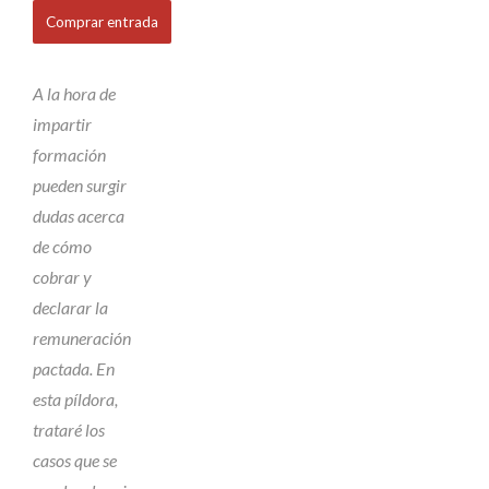
Comprar entrada
A la hora de
impartir
formación
pueden surgir
dudas acerca
de cómo
cobrar y
declarar la
remuneración
pactada. En
esta píldora,
trataré los
casos que se