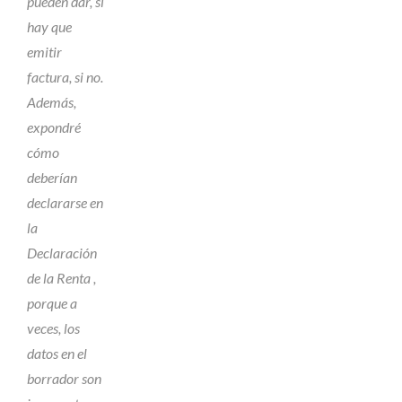
pueden dar, si
hay que
emitir
factura, si no.
Además,
expondré
cómo
deberían
declararse en
la
Declaración
de la Renta ,
porque a
veces, los
datos en el
borrador son