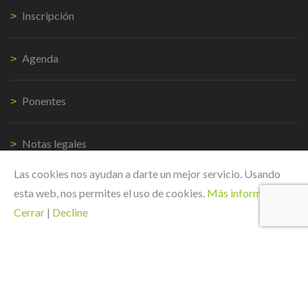
Inscripción
Agenda
Ponentes
Notas legales
Las cookies nos ayudan a darte un mejor servicio. Usando
Weglot switcher
esta web, nos permites el uso de cookies.
Más información
|
Cerrar
|
Decline
CONTACTO
Avda Novo Mesoiro, 2 bajo
15190 Coruña
España