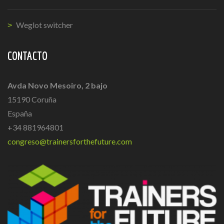
Weglot switcher
CONTACTO
Avda Novo Mesoiro, 2 bajo
15190 Coruña
España
+34 881964801
congreso@trainersforthefuture.com