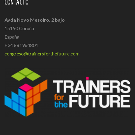
CONTACTO
Avda Novo Mesoiro, 2 bajo
15190 Coruña
España
+34 881964801
congreso@trainersforthefuture.com