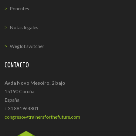
Ponentes
Notas legales
Weglot switcher
CONTACTO
Avda Novo Mesoiro, 2 bajo
15190 Coruña
España
+34 881964801
congreso@trainersforthefuture.com