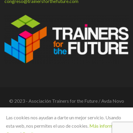
congreso@trainersforthefuture.com
© 2023 - Asociación Trainers for the Future / Avda Novo
Mesoiro, 2 bajo - 15190 A Coruña / Tlf. +34 881 964 80 / CIF
Las cookies nos ayudan a darte un mejor servicio. Usando
G70517388
esta web, nos permites el uso de cookies.
Más información
|