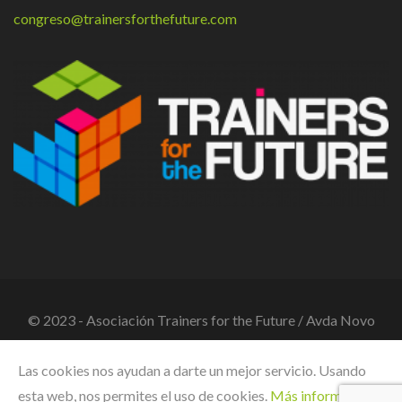
congreso@trainersforthefuture.com
© 2023 - Asociación Trainers for the Future / Avda Novo
Mesoiro, 2 bajo - 15190 A Coruña / Tlf. +34 881 964 80 / CIF
Las cookies nos ayudan a darte un mejor servicio. Usando
G70517388
esta web, nos permites el uso de cookies.
Más información
|