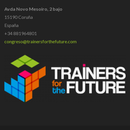
Avda Novo Mesoiro, 2 bajo
15190 Coruña
España
+34 881964801
congreso@trainersforthefuture.com