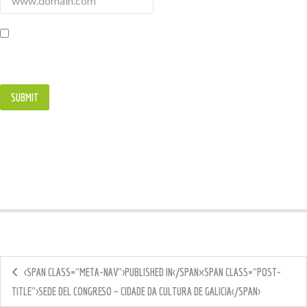
<SPAN CLASS="META-NAV">PUBLISHED IN</SPAN><SPAN CLASS="POST-
TITLE">SEDE DEL CONGRESO – CIDADE DA CULTURA DE GALICIA</SPAN>