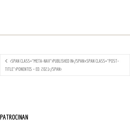
<SPAN CLASS="META-NAV">PUBLISHED IN</SPAN><SPAN CLASS="POST-
TITLE">PONENTES – ED. 2021</SPAN>
PATROCINAN