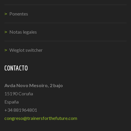
Ponentes
Notas legales
Weglot switcher
CONTACTO
Avda Novo Mesoiro, 2 bajo
15190 Coruña
España
+34 881964801
congreso@trainersforthefuture.com