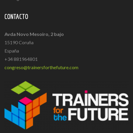
CONTACTO
Avda Novo Mesoiro, 2 bajo
15190 Coruña
España
+34 881964801
congreso@trainersforthefuture.com