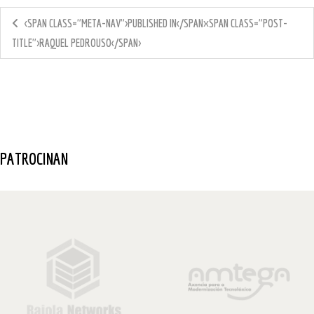
<SPAN CLASS="META-NAV">PUBLISHED IN</SPAN><SPAN CLASS="POST-
TITLE">RAQUEL PEDROUSO</SPAN>
PATROCINAN