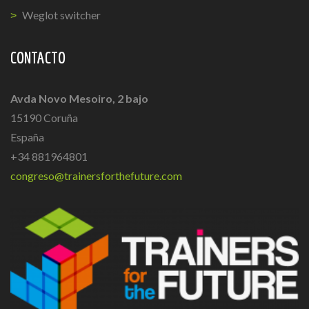
Weglot switcher
CONTACTO
Avda Novo Mesoiro, 2 bajo
15190 Coruña
España
+34 881964801
congreso@trainersforthefuture.com