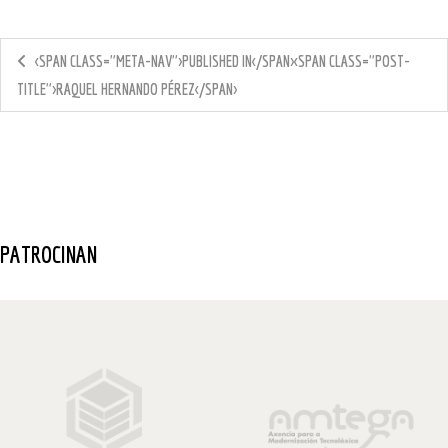
<SPAN CLASS="META-NAV">PUBLISHED IN</SPAN><SPAN CLASS="POST-
TITLE">RAQUEL HERNANDO PÉREZ</SPAN>
PATROCINAN