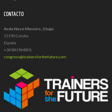
CONTACTO
Avda Novo Mesoiro, 2 bajo
15190 Coruña
España
+34 881964801
congreso@trainersforthefuture.com