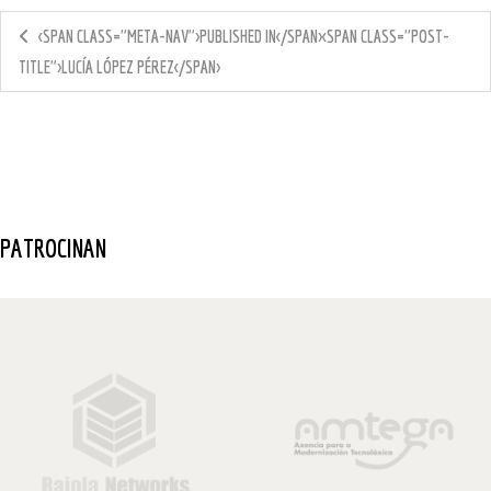
<SPAN CLASS="META-NAV">PUBLISHED IN</SPAN><SPAN CLASS="POST-
TITLE">LUCÍA LÓPEZ PÉREZ</SPAN>
PATROCINAN