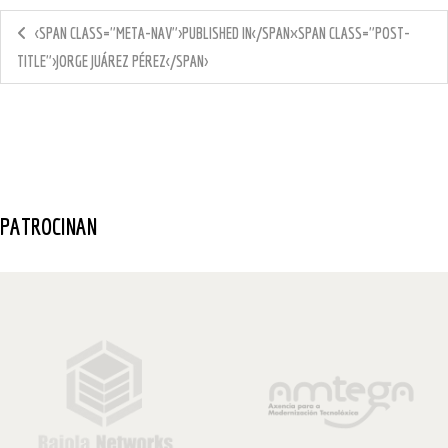
<SPAN CLASS="META-NAV">PUBLISHED IN</SPAN><SPAN CLASS="POST-
TITLE">JORGE JUÁREZ PÉREZ</SPAN>
PATROCINAN