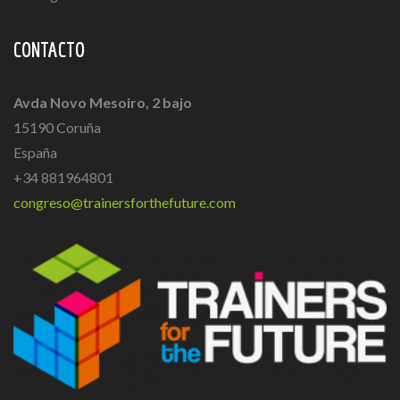
CONTACTO
Avda Novo Mesoiro, 2 bajo
15190 Coruña
España
+34 881964801
congreso@trainersforthefuture.com