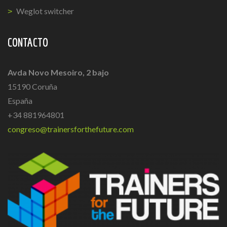
Weglot switcher
CONTACTO
Avda Novo Mesoiro, 2 bajo
15190 Coruña
España
+34 881964801
congreso@trainersforthefuture.com