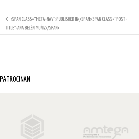
<SPAN CLASS="META-NAV">PUBLISHED IN</SPAN><SPAN CLASS="POST-
TITLE">ANA BELÉN MUÑIZ</SPAN>
PATROCINAN