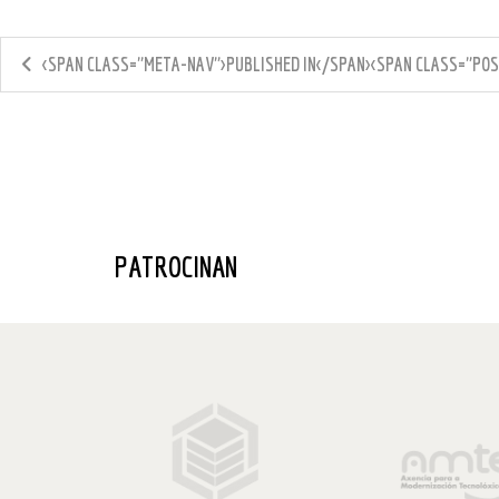
<SPAN CLASS="META-NAV">PUBLISHED IN</SPAN><SPAN CLASS="POS
PATROCINAN