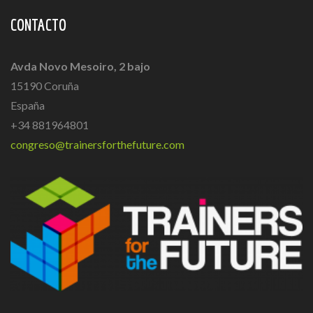
CONTACTO
Avda Novo Mesoiro, 2 bajo
15190 Coruña
España
+34 881964801
congreso@trainersforthefuture.com