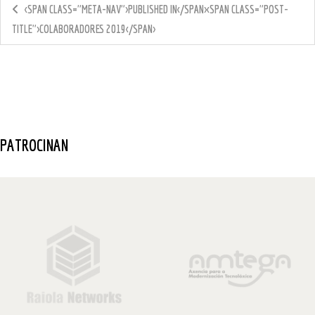
<SPAN CLASS="META-NAV">PUBLISHED IN</SPAN><SPAN CLASS="POST-
TITLE">COLABORADORES 2019</SPAN>
PATROCINAN