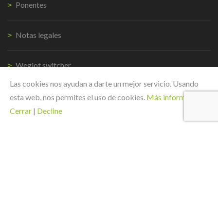
Ponentes
Notas legales
Weglot switcher
Las cookies nos ayudan a darte un mejor servicio. Usando
CONTACTO
esta web, nos permites el uso de cookies.
Más información
|
Cerrar
|
Decline
Avda Novo Mesoiro, 2 bajo
15190 Coruña
España
+34 881964801
congreso@trainersforthefuture.com