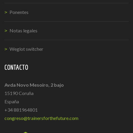
Ponentes
Notas legales
Weglot switcher
CONTACTO
Avda Novo Mesoiro, 2 bajo
15190 Coruña
España
+34 881964801
congreso@trainersforthefuture.com