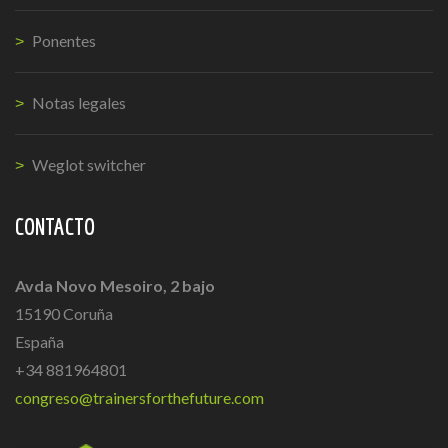
Ponentes
Notas legales
Weglot switcher
CONTACTO
Avda Novo Mesoiro, 2 bajo
15190 Coruña
España
+34 881964801
congreso@trainersforthefuture.com