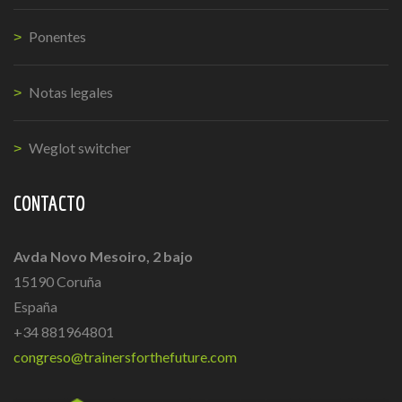
Ponentes
Notas legales
Weglot switcher
CONTACTO
Avda Novo Mesoiro, 2 bajo
15190 Coruña
España
+34 881964801
congreso@trainersforthefuture.com