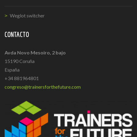
Weglot switcher
CONTACTO
Avda Novo Mesoiro, 2 bajo
15190 Coruña
España
+34 881964801
congreso@trainersforthefuture.com