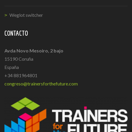
Weglot switcher
CONTACTO
Avda Novo Mesoiro, 2 bajo
15190 Coruña
España
+34 881964801
congreso@trainersforthefuture.com