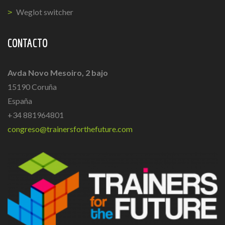
Weglot switcher
CONTACTO
Avda Novo Mesoiro, 2 bajo
15190 Coruña
España
+34 881964801
congreso@trainersforthefuture.com