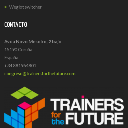
Weglot switcher
CONTACTO
Avda Novo Mesoiro, 2 bajo
15190 Coruña
España
+34 881964801
congreso@trainersforthefuture.com