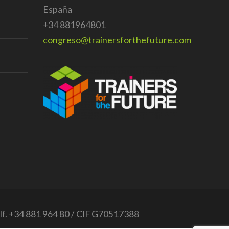
España
+34 881964801
congreso@trainersforthefuture.com
Tlf. +34 881 964 80 / CIF G70517388