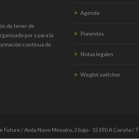
Agenda
ión de tener de
Ponentes
rganizado por y para la
formación continua de
Notas legales
Weglot switcher
he Future / Avda Novo Mesoiro, 2 bajo - 15190 A Coruña / 