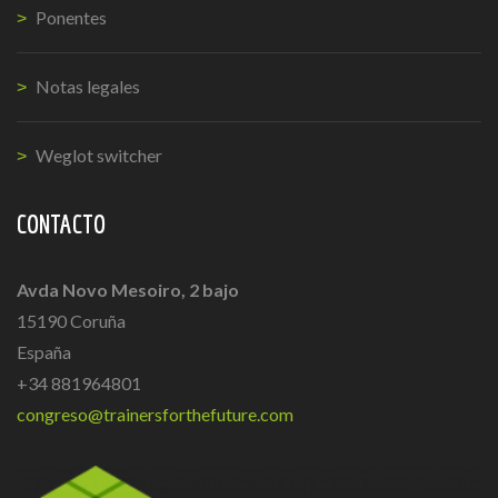
Ponentes
Notas legales
Weglot switcher
CONTACTO
Avda Novo Mesoiro, 2 bajo
15190 Coruña
España
+34 881964801
congreso@trainersforthefuture.com