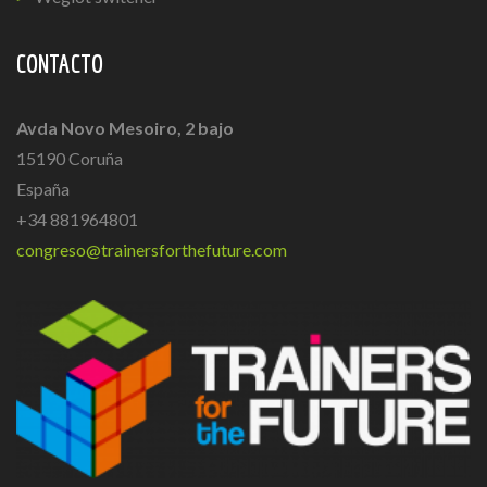
CONTACTO
Avda Novo Mesoiro, 2 bajo
15190 Coruña
España
+34 881964801
congreso@trainersforthefuture.com