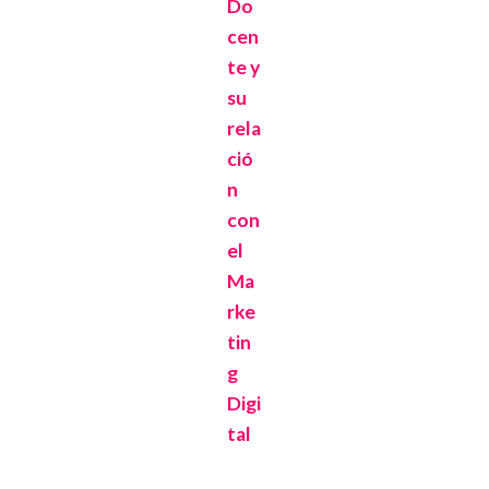
Do
cen
te y
su
rela
ció
n
con
el
Ma
rke
tin
g
Digi
tal