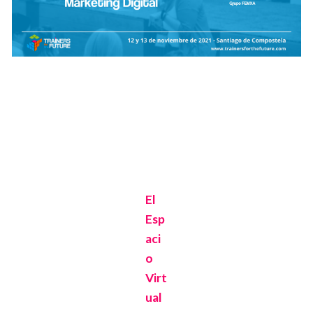
El
Esp
aci
o
Virt
ual